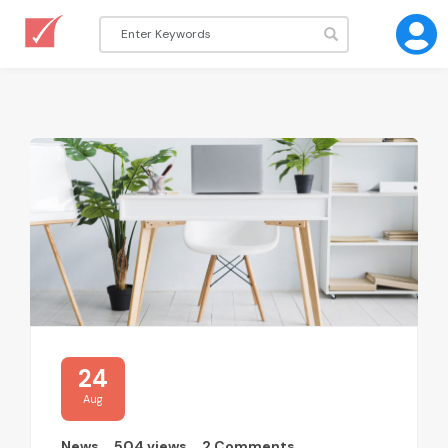
24
Aug
News
504 views
2 Comments