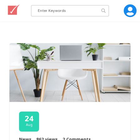
24
Aug
News
862 views
2 Comments