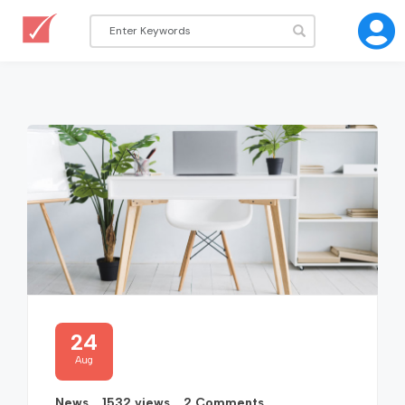
24
Aug
News
1532 views
2 Comments