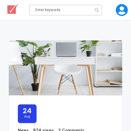
24
Aug
News
874 views
2 Comments